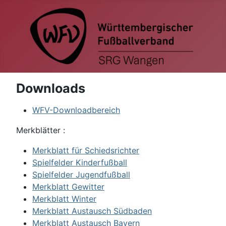
Downloads
WFV-Downloadbereich
Merkblätter :
Merkblatt für Schiedsrichter
Spielfelder Kinderfußball
Spielfelder Jugendfußball
Merkblatt Gewitter
Merkblatt Winter
Merkblatt Austausch Südbaden
Merkblatt Austausch Bayern