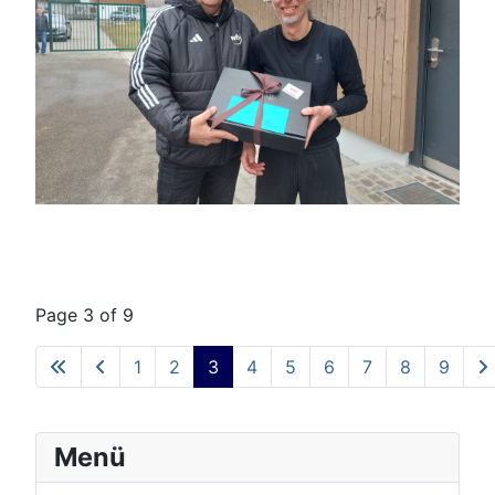
Page 3 of 9
1
2
3
4
5
6
7
8
9
Menü