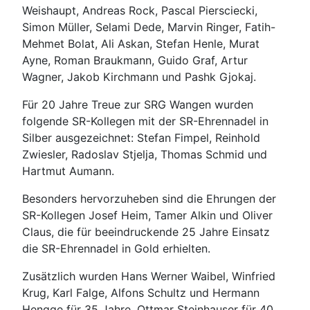
Weishaupt, Andreas Rock, Pascal Piersciecki,
Simon Müller, Selami Dede, Marvin Ringer, Fatih-
Mehmet Bolat, Ali Askan, Stefan Henle, Murat
Ayne, Roman Braukmann, Guido Graf, Artur
Wagner, Jakob Kirchmann und Pashk Gjokaj.
Für 20 Jahre Treue zur SRG Wangen wurden
folgende SR-Kollegen mit der SR-Ehrennadel in
Silber ausgezeichnet: Stefan Fimpel, Reinhold
Zwiesler, Radoslav Stjelja, Thomas Schmid und
Hartmut Aumann.
Besonders hervorzuheben sind die Ehrungen der
SR-Kollegen Josef Heim, Tamer Alkin und Oliver
Claus, die für beeindruckende 25 Jahre Einsatz
die SR-Ehrennadel in Gold erhielten.
Zusätzlich wurden Hans Werner Waibel, Winfried
Krug, Karl Falge, Alfons Schultz und Hermann
Hengge für 35 Jahre, Ottmar Steinhauser für 40